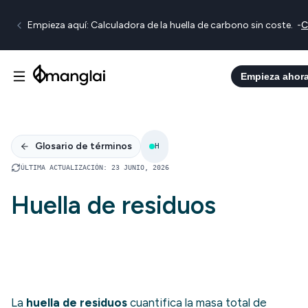
Empieza aquí: Calculadora de la huella de carbono sin coste.
-
C
Empieza ahor
Glosario de términos
H
ÚLTIMA ACTUALIZACIÓN
:
23 JUNIO, 2026
Huella de residuos
La
huella de residuos
cuantifica la masa total de