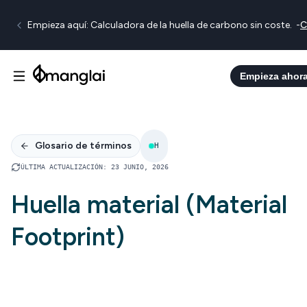
Empieza aquí: Calculadora de la huella de carbono sin coste.
-
C
Empieza ahor
Glosario de términos
H
ÚLTIMA ACTUALIZACIÓN
:
23 JUNIO, 2026
Huella material (Material
Footprint)