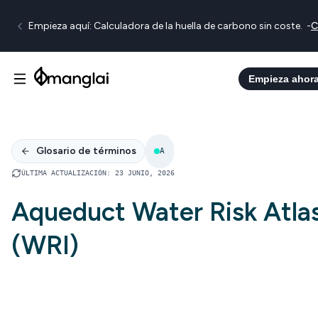
Empieza aquí: Calculadora de la huella de carbono sin coste.
-
C
Empieza ahor
Glosario de términos
A
ÚLTIMA ACTUALIZACIÓN
:
23 JUNIO, 2026
Aqueduct Water Risk Atla
(WRI)