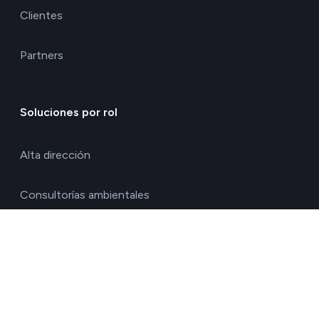
Clientes
Partners
Soluciones por rol
Alta dirección
Consultorías ambientales
Directores de calidad y medio ambiente
Directores de operaciones
Directores financieros