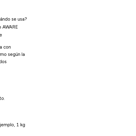
ándo se usa?
mo AWARE
e
ca con
umo según la
ados
to.
ejemplo, 1 kg