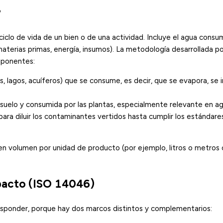
?
ciclo de vida de un bien o de una actividad. Incluye el agua cons
aterias primas, energía, insumos). La metodología desarrollada po
mponentes:
os, lagos, acuíferos) que se consume, es decir, que se evapora, se 
 suelo y consumida por las plantas, especialmente relevante en agr
ara diluir los contaminantes vertidos hasta cumplir los estándare
a en volumen por unidad de producto (por ejemplo, litros o metros
pacto (ISO 14046)
responder, porque hay dos marcos distintos y complementarios: