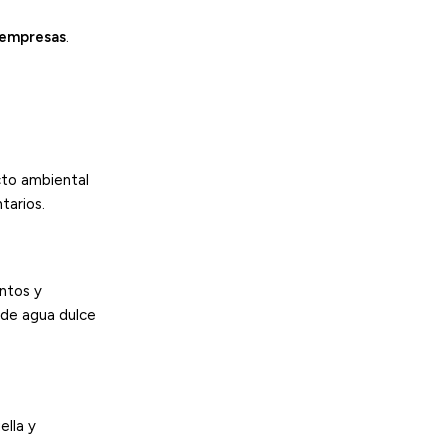
s empresas
.
cto ambiental
tarios.
entos y
s de agua dulce
ella y