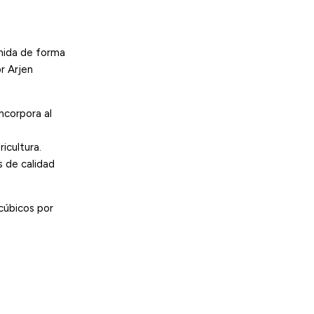
umida de forma
r Arjen
incorpora al
icultura.
s de calidad
 cúbicos por