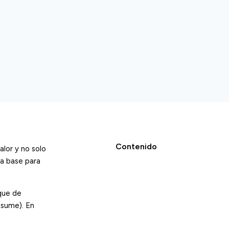
Contenido
alor y no solo
la base para
que de
nsume). En