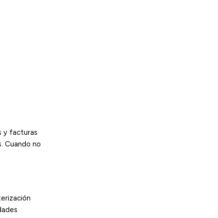
s y facturas
is. Cuando no
erización
dades