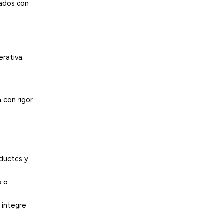
lados con
erativa.
 con rigor
oductos y
s o
 integre