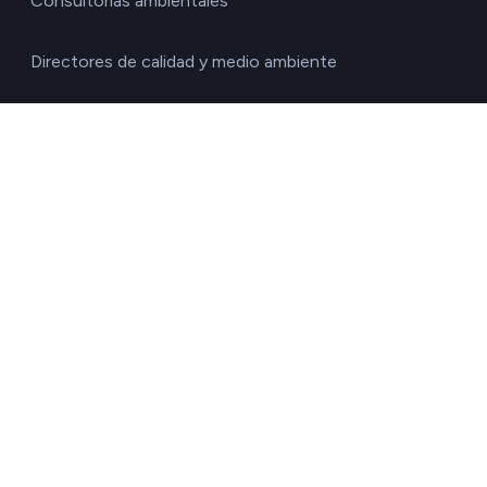
Consultorías ambientales
Directores de calidad y medio ambiente
Directores de operaciones
Directores financieros
Directores generales
Gestores de la cadena de suministro
Responsables de RRHH
Responsables de sostenibilidad