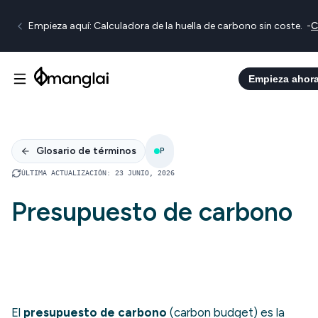
Empieza aquí: Calculadora de la huella de carbono sin coste.
-
C
Empieza ahor
Glosario de términos
P
ÚLTIMA ACTUALIZACIÓN
:
23 JUNIO, 2026
Presupuesto de carbono
El
presupuesto de carbono
(carbon budget) es la