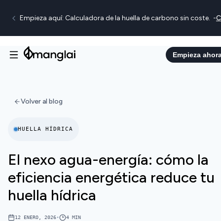
Empieza aquí: Calculadora de la huella de carbono sin coste.
-
C
Empieza ahor
Volver al blog
HUELLA HÍDRICA
El nexo agua-energía: cómo la
eficiencia energética reduce tu
huella hídrica
12 ENERO, 2026
•
4
MIN