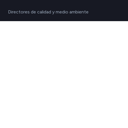
Directores de calidad y medio ambiente
Directores de operaciones
Directores financieros
Directores generales
Gestores de la cadena de suministro
Responsables de RRHH
Responsables de sostenibilidad
Responsables de transportes