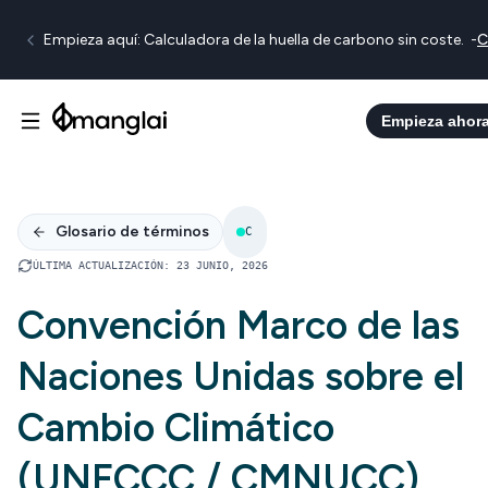
Empieza aquí: Calculadora de la huella de carbono sin coste.
-
C
Empieza ahor
Glosario de términos
C
ÚLTIMA ACTUALIZACIÓN
:
23 JUNIO, 2026
Convención Marco de las
Naciones Unidas sobre el
Cambio Climático
(UNFCCC / CMNUCC)