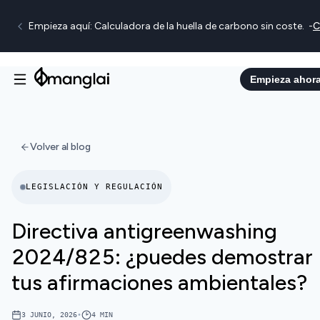
Empieza aquí: Calculadora de la huella de carbono sin coste.
-
C
Empieza ahor
Volver al blog
LEGISLACIÓN Y REGULACIÓN
Directiva antigreenwashing
2024/825: ¿puedes demostrar
tus afirmaciones ambientales?
3 JUNIO, 2026
•
4
MIN