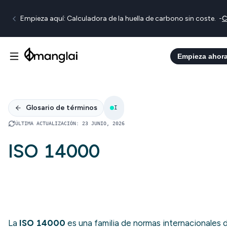
Empieza aquí: Calculadora de la huella de carbono sin coste.
-
C
Empieza ahor
Glosario de términos
I
ÚLTIMA ACTUALIZACIÓN
:
23 JUNIO, 2026
ISO 14000
La
ISO 14000
es una familia de normas internacionales 