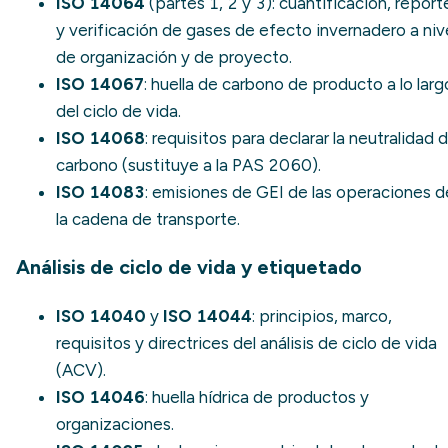
ISO 14064
(partes 1, 2 y 3): cuantificación, report
y verificación de
gases de efecto invernadero
a niv
de organización y de proyecto.
ISO 14067
:
huella de carbono de producto
a lo larg
del ciclo de vida.
ISO 14068
: requisitos para declarar la
neutralidad 
carbono
(sustituye a la PAS 2060).
ISO 14083
: emisiones de GEI de las operaciones d
la cadena de transporte.
Análisis de ciclo de vida y etiquetado
ISO 14040
y
ISO 14044
: principios, marco,
requisitos y directrices del
análisis de ciclo de vida
(ACV)
.
ISO 14046
:
huella hídrica
de productos y
organizaciones.